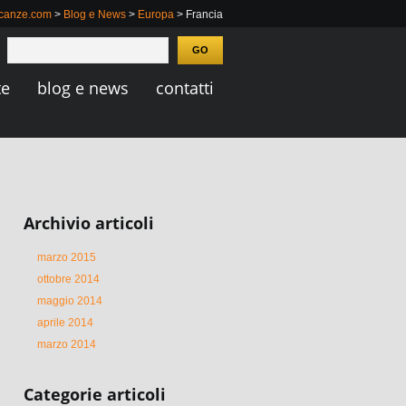
acanze.com
>
Blog e News
>
Europa
> Francia
te
blog e news
contatti
Archivio articoli
marzo 2015
ottobre 2014
maggio 2014
aprile 2014
marzo 2014
Categorie articoli