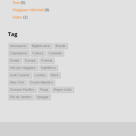
Tour
(5)
Viaggiare informati
(9)
Video
(1)
Tag
Aereoporto
Biglietti aerei
Brasile
Capodanno
Cultura
Curiosità
Estate
Europa
Francia
Info per viaggiare
Inghilterra
Isole Canarie
Londra
Mare
New York
Ocano Atlantico
Oceano Pacifico
Parigi
Regno Unito
Rio de Janeiro
Spiagge