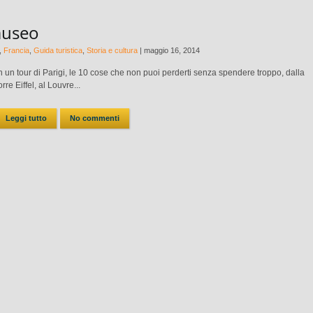
-museo
,
Francia
,
Guida turistica
,
Storia e cultura
|
maggio 16, 2014
n un tour di Parigi, le 10 cose che non puoi perderti senza spendere troppo, dalla
orre Eiffel, al Louvre...
Leggi tutto
No commenti