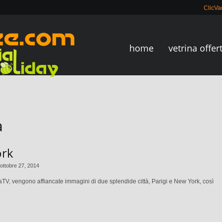
ClicV
home
vetrina offer
a
ork
ottobre 27, 2014
TV, vengono affiancate immagini di due splendide città, Parigi e New York, così