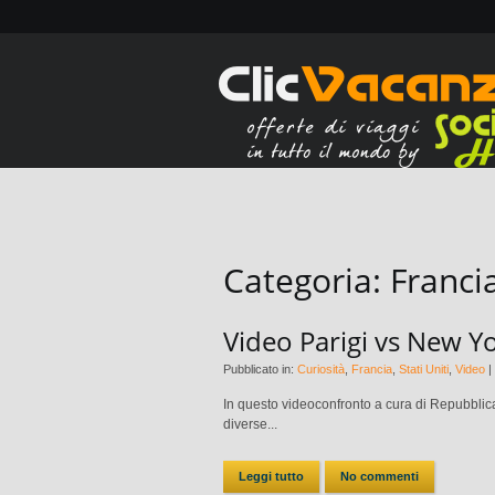
Categoria:
Franci
Video Parigi vs New Y
Pubblicato in:
Curiosità
,
Francia
,
Stati Uniti
,
Video
|
In questo videoconfronto a cura di Repubblica
diverse...
Leggi tutto
No commenti