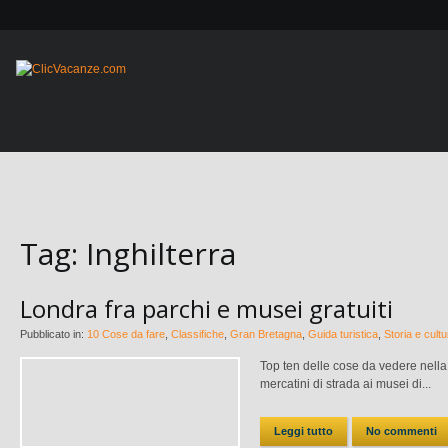
Tag:
Inghilterra
Londra fra parchi e musei gratuiti
Pubblicato in:
10 Cose da fare
,
Classifiche
,
Gran Bretagna
,
Guida turistica
,
Storia e cultu
Top ten delle cose da vedere nella c
mercatini di strada ai musei di...
Leggi tutto
No commenti