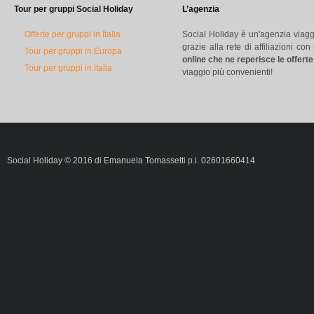
Tour per gruppi Social Holiday
L’agenzia
Offerte per gruppi in Italia
Social Holiday è un'agenzia viag
grazie alla rete di affiliazioni c
Tour per gruppi in Europa
online che ne reperisce le offert
Tour per gruppi in Italia
viaggio più convenienti!
Social Holiday © 2016 di Emanuela Tomassetti p.i. 02601660414