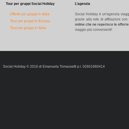
Tour per gruppi Social Holiday
L’agenzia
Offerte per gruppi in Italia
Social Holiday è un'agenzia viag
grazie alla rete di affiliazioni c
Tour per gruppi in Europa
online che ne reperisce le offert
Tour per gruppi in Italia
viaggio più convenienti!
Social Holiday © 2016 di Emanuela Tomassetti p.i. 02601660414